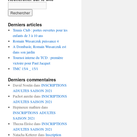
de
de
de
tcdombasle
@tc_dombasle
tc_dombasle
sur
sur
sur
Facebook
Twitter
Instagram
Derniers articles
Tennis Club : portes ouvertes pour les
enfants de 3 à 10 ans
Romain Wusarczuk puissance 4
A Dombasle, Romain Wusarczuk est
dans son jardin
Tournoi interne du TCD : première
victoire pour Paul Jacquet
TMC 15/4 _ 15/1
Derniers commentaires
David Noulin
dans
INSCRIPTIONS
ADULTES SAISON 2021
Pachot aurelie
dans
INSCRIPTIONS
ADULTES SAISON 2021
Hepineuze mathieu
dans
INSCRIPTIONS ADULTES
SAISON 2021
Thecua Éloïse
dans
INSCRIPTIONS
ADULTES SAISON 2021
Natacha Ketterer
dans
Inscription