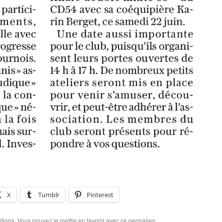
X
Tumblr
Pinterest
itions
. Vous pouvez le mettre en favoris avec
ce permalien
.