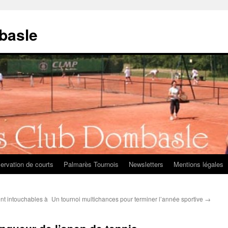
basle
ervation de courts
Palmarès Tournois
Newsletters
Mentions légales
nt intouchables à
Un tournoi multichances pour terminer l’année sportive
→