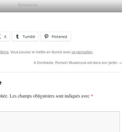
Screenshot
X
Tumblr
Pinterest
itions
. Vous pouvez le mettre en favoris avec
ce permalien
.
A Dombasle, Romain Wusarczuk est dans son jardin
→
e
*
liée.
Les champs obligatoires sont indiqués avec