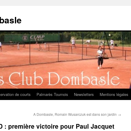
basle
ervation de courts
Palmarès Tournois
Newsletters
Mentions légales
A Dombasle, Romain Wusarczuk est dans son jardin
→
D : première victoire pour Paul Jacquet