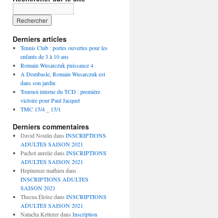
de
de
de
tcdombasle
@tc_dombasle
tc_dombasle
sur
sur
sur
Facebook
Twitter
Instagram
Derniers articles
Tennis Club : portes ouvertes pour les
enfants de 3 à 10 ans
Romain Wusarczuk puissance 4
A Dombasle, Romain Wusarczuk est
dans son jardin
Tournoi interne du TCD : première
victoire pour Paul Jacquet
TMC 15/4 _ 15/1
Derniers commentaires
David Noulin
dans
INSCRIPTIONS
ADULTES SAISON 2021
Pachot aurelie
dans
INSCRIPTIONS
ADULTES SAISON 2021
Hepineuze mathieu
dans
INSCRIPTIONS ADULTES
SAISON 2021
Thecua Éloïse
dans
INSCRIPTIONS
ADULTES SAISON 2021
Natacha Ketterer
dans
Inscription