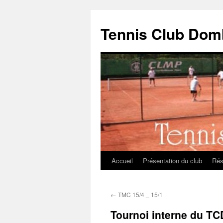
Aller
au
Tennis Club Dom
contenu
Accueil
Présentation du club
Rés
←
TMC 15/4 _ 15/1
Tournoi interne du TC