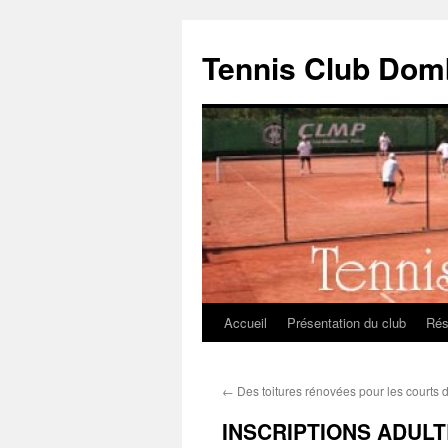
Aller
au
Tennis Club Dom
contenu
Accueil
Présentation du club
Rés
←
Des toitures rénovées pour les courts 
INSCRIPTIONS ADULT