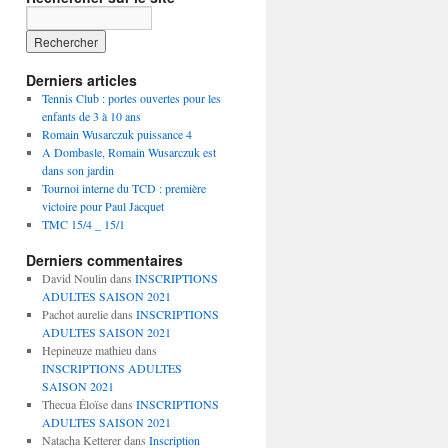
de
de
de
tcdombasle
@tc_dombasle
tc_dombasle
sur
sur
sur
Facebook
Twitter
Instagram
Derniers articles
Tennis Club : portes ouvertes pour les
enfants de 3 à 10 ans
Romain Wusarczuk puissance 4
A Dombasle, Romain Wusarczuk est
dans son jardin
Tournoi interne du TCD : première
victoire pour Paul Jacquet
TMC 15/4 _ 15/1
Derniers commentaires
David Noulin
dans
INSCRIPTIONS
ADULTES SAISON 2021
Pachot aurelie
dans
INSCRIPTIONS
ADULTES SAISON 2021
Hepineuze mathieu
dans
INSCRIPTIONS ADULTES
SAISON 2021
Thecua Éloïse
dans
INSCRIPTIONS
ADULTES SAISON 2021
Natacha Ketterer
dans
Inscription