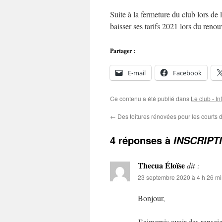
Suite à la fermeture du club lors de
baisser ses tarifs 2021 lors du reno
Partager :
E-mail
Facebook
Ce contenu a été publié dans
Le club - In
←
Des toitures rénovées pour les courts 
4 réponses à
INSCRIPT
Thecua Éloïse
dit :
23 septembre 2020 à 4 h 26 m
Bonjour,
J’aimerais avoir des rensei