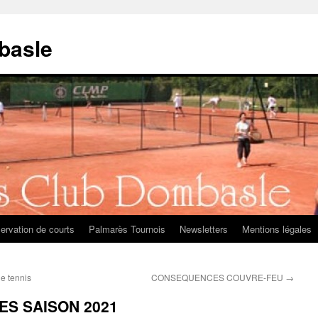
basle
ervation de courts
Palmarès Tournois
Newsletters
Mentions légales
de tennis
CONSEQUENCES COUVRE-FEU
→
ES SAISON 2021