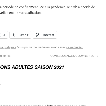
 la période de confinement liée à la pandémie, le club a décidé de
uvellement de votre adhésion.
X
Tumblr
Pinterest
fos pratiques
. Vous pouvez le mettre en favoris avec
ce permalien
.
de tennis
CONSEQUENCES COUVRE-FEU
→
IONS ADULTES SAISON 2021
in
gnements pour une inscription adulte pour l’année en cours.