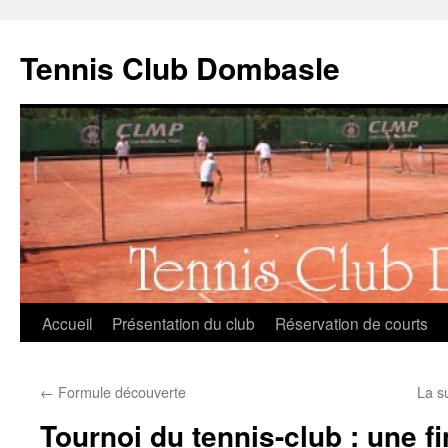
Aller
au
Tennis Club Dombasle
contenu
Accueil
Présentation du club
Réservation de courts
←
Formule découverte
La s
Tournoi du tennis-club : une fi