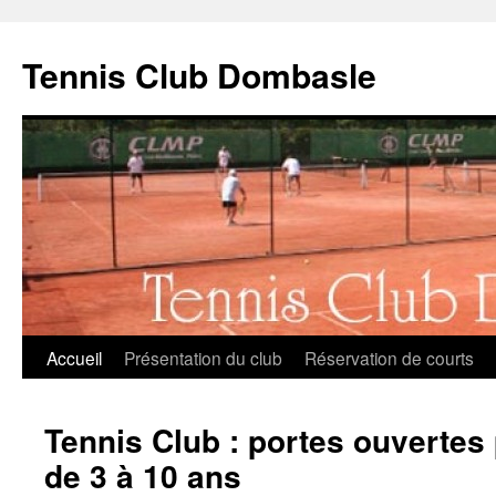
Aller
au
Tennis Club Dombasle
contenu
Accueil
Présentation du club
Réservation de courts
Tennis Club : portes ouvertes 
de 3 à 10 ans